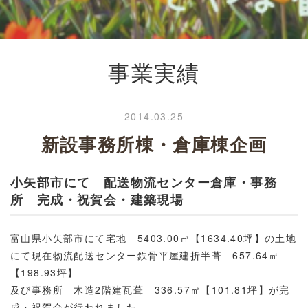
事業実績
2014.03.25
新設事務所棟・倉庫棟企画
小矢部市にて 配送物流センター倉庫・事務
所 完成・祝賀会・建築現場
富山県小矢部市にて宅地 5403.00㎡【1634.40坪】の土地
にて現在物流配送センター鉄骨平屋建折半葺 657.64㎡
【198.93坪】
及び事務所 木造2階建瓦葺 336.57㎡【101.81坪】が完
成・祝賀会が行われました。