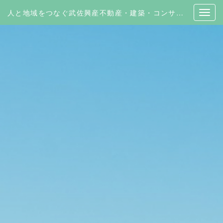
人と地域をつなぐ武佐興産不動産・建築・コンサルティング | 有限会社 武佐興産