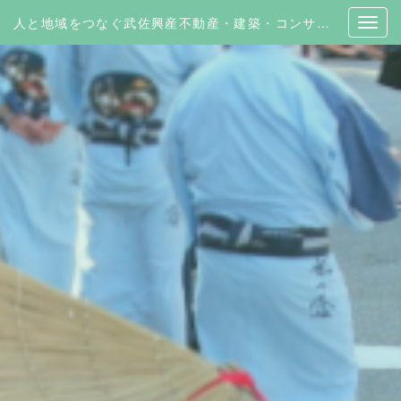
人と地域をつなぐ武佐興産不動産・建築・コンサルティング | 有限会社 武佐興産