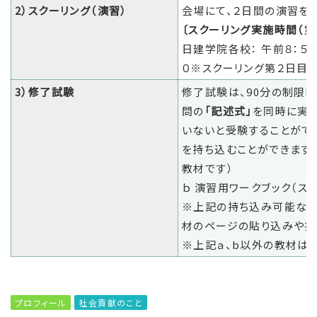
2）スクーリング（演習）
会場にて、２日間の演習を
〔スクーリング実施時間（第
日建学院各校： 午前８：５
０※スクーリング第２日目
3）修了試験
修了試験は、90分の制限時
問の
「記述式」
を同時に実施
いないと受験することがで
を持ち込むことができます。
教材です）
ｂ 演習用ワークブック（ス
※上記の持ち込み可能な教
材のページの貼り込みや挟
※上記ａ、b以外の教材は
プロフィール
社会貢献のこと