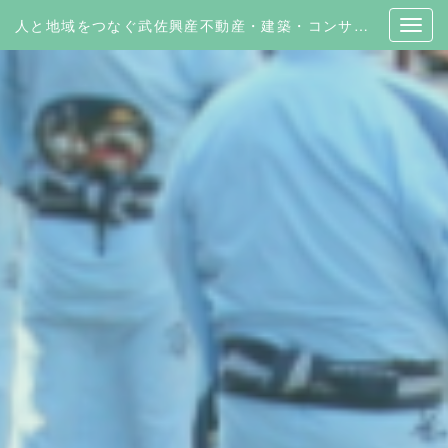
人と地域をつなぐ武佐興産不動産・建築・コンサルティング | 有限会社 武佐興産